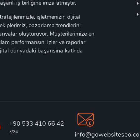
rılı iş birliğine imza atmıştır.
tejilerimizle, işletmenizin dijital
kiplerimiz, pazarlama trendlerini
panyalar oluşturuyor. Müşterilerimize en
klam performansını izler ve raporlar
jital dünyadaki başarısına katkıda
+90 533 410 66 42
7/24
info@gowebsiteseo.c