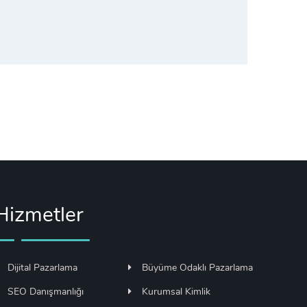
Hizmetler
Dijital Pazarlama
Büyüme Odaklı Pazarlama
SEO Danışmanlığı
Kurumsal Kimlik