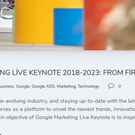
G LIVE KEYNOTE 2018-2023: FROM FI
usiness
,
Google
,
Google ADS
,
Marketing
,
Technology
0
er-evolving industry, and staying up-to-date with the lat
rves as a platform to unveil the newest trends, innovatio
in objective of Google Marketing Live Keynote is to inspi