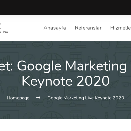
!
Anasayfa
Referanslar
Hizmetle
ETING
Other Solutions
et:
Google Marketing 
List of s
Great ease of work and balanc
Choose a S
Keynote 2020
Homepage
Google Marketing Live Keynote 2020